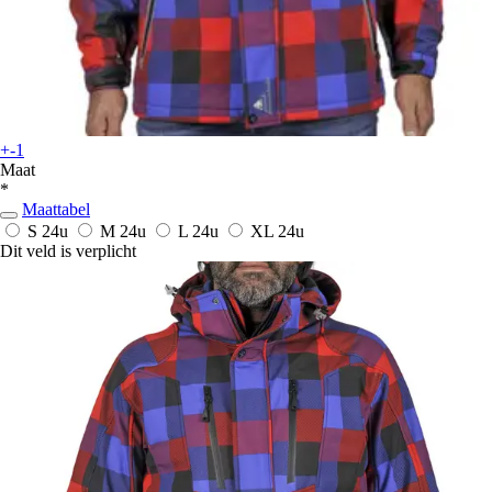
+-1
Maat
*
Maattabel
S
24u
M
24u
L
24u
XL
24u
Dit veld is verplicht