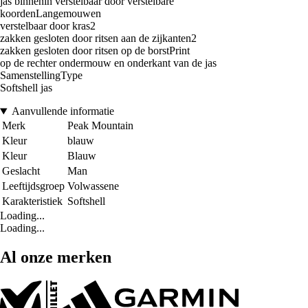
jas binnenin verstelbaar door verstelbare
koordenLangemouwen
verstelbaar door kras2
zakken gesloten door ritsen aan de zijkanten2
zakken gesloten door ritsen op de borstPrint
op de rechter ondermouw en onderkant van de jas
SamenstellingType
Softshell jas
Aanvullende informatie
Merk
Peak Mountain
Kleur
blauw
Kleur
Blauw
Geslacht
Man
Leeftijdsgroep
Volwassene
Karakteristiek
Softshell
Loading...
Loading...
Al onze merken