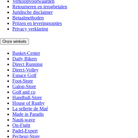
Verkoopvoorwaarden
Retourneren en terugbetalen
Juridische disclaimer
Betaalmethoden
Prijzen en leveringsopties
Privacy verklaring
Onze winkels
Basket-Center
Daily Bikers
Direct Running
Direct-Volley
Espace Golf
Foot-Store
Galop-Store
Golf and co
Handball-Store
House of Rugby
La sellerie de Maé
Made in Paradis
Nauti-wave
On-Fight
Padel-Expert
Pecheur-Store