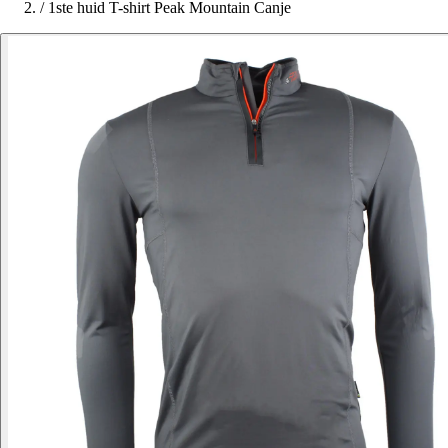
/
1ste huid T-shirt Peak Mountain Canje