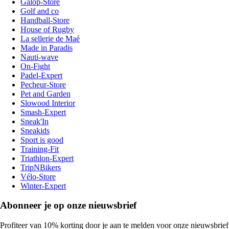
Galop-Store
Golf and co
Handball-Store
House of Rugby
La sellerie de Maé
Made in Paradis
Nauti-wave
On-Fight
Padel-Expert
Pecheur-Store
Pet and Garden
Slowood Interior
Smash-Expert
Sneak'In
Sneakids
Sport is good
Training-Fit
Triathlon-Expert
TripNBikers
Vélo-Store
Winter-Expert
Abonneer je op onze nieuwsbrief
Profiteer van 10% korting door je aan te melden voor onze nieuwsbrief