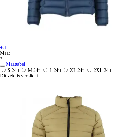
+-1
Maat
*
Maattabel
S
24u
M
24u
L
24u
XL
24u
2XL
24u
Dit veld is verplicht