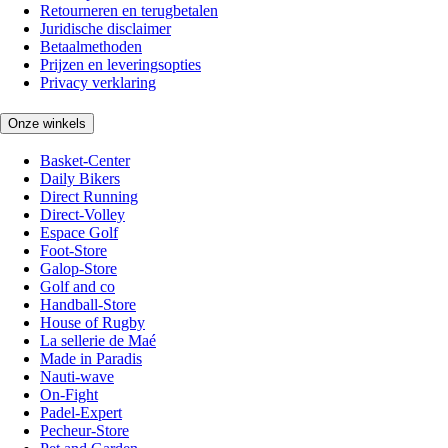
Retourneren en terugbetalen
Juridische disclaimer
Betaalmethoden
Prijzen en leveringsopties
Privacy verklaring
Onze winkels
Basket-Center
Daily Bikers
Direct Running
Direct-Volley
Espace Golf
Foot-Store
Galop-Store
Golf and co
Handball-Store
House of Rugby
La sellerie de Maé
Made in Paradis
Nauti-wave
On-Fight
Padel-Expert
Pecheur-Store