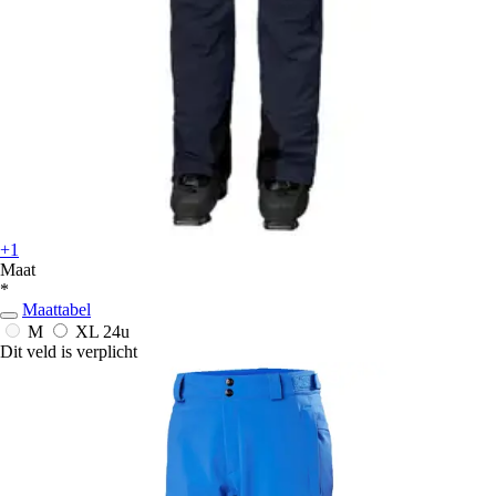
+1
Maat
*
Maattabel
M
XL
24u
Dit veld is verplicht