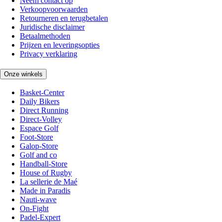
Neem contact op
Verkoopvoorwaarden
Retourneren en terugbetalen
Juridische disclaimer
Betaalmethoden
Prijzen en leveringsopties
Privacy verklaring
Onze winkels
Basket-Center
Daily Bikers
Direct Running
Direct-Volley
Espace Golf
Foot-Store
Galop-Store
Golf and co
Handball-Store
House of Rugby
La sellerie de Maé
Made in Paradis
Nauti-wave
On-Fight
Padel-Expert