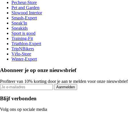
Pecheur-Store
Pet and Garden
Slowood Interior
Smash-Expert
Sneak'In
Sneakids
Sport is good
Training-Fit
Triathlon-Expert
TripNBikers
Vélo-Store
Winter-Expert
Abonneer je op onze nieuwsbrief
Profiteer van 10% korting door je aan te melden voor onze nieuwsbrief
Aanmelden
Blijf verbonden
Volg ons op sociale media