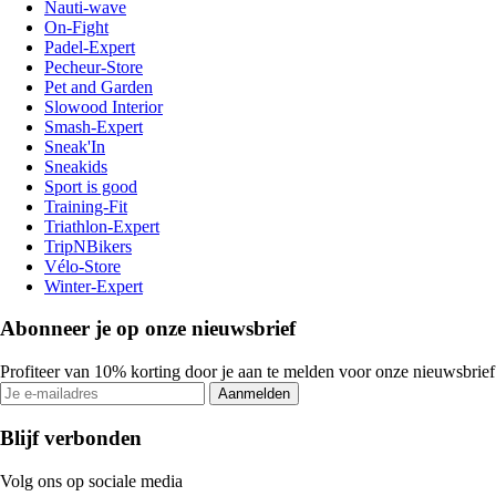
Nauti-wave
On-Fight
Padel-Expert
Pecheur-Store
Pet and Garden
Slowood Interior
Smash-Expert
Sneak'In
Sneakids
Sport is good
Training-Fit
Triathlon-Expert
TripNBikers
Vélo-Store
Winter-Expert
Abonneer je op onze nieuwsbrief
Profiteer van 10% korting door je aan te melden voor onze nieuwsbrief
Aanmelden
Blijf verbonden
Volg ons op sociale media