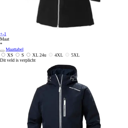
+-1
Maat
*
Maattabel
XS
S
XL
24u
4XL
5XL
Dit veld is verplicht