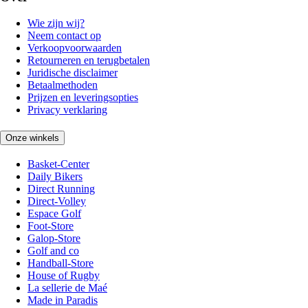
Wie zijn wij?
Neem contact op
Verkoopvoorwaarden
Retourneren en terugbetalen
Juridische disclaimer
Betaalmethoden
Prijzen en leveringsopties
Privacy verklaring
Onze winkels
Basket-Center
Daily Bikers
Direct Running
Direct-Volley
Espace Golf
Foot-Store
Galop-Store
Golf and co
Handball-Store
House of Rugby
La sellerie de Maé
Made in Paradis