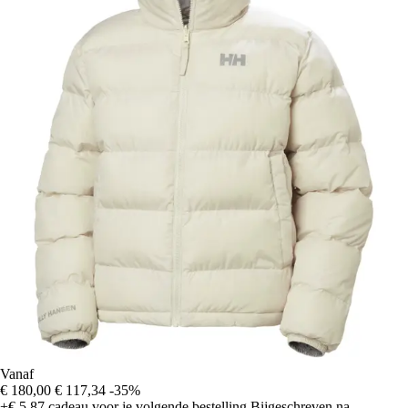
Vanaf
€ 180,00
€ 117,34
-35%
+€ 5,87
cadeau voor je volgende bestelling
Bijgeschreven na