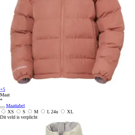
+5
Maat
*
Maattabel
XS
S
M
L
24u
XL
Dit veld is verplicht