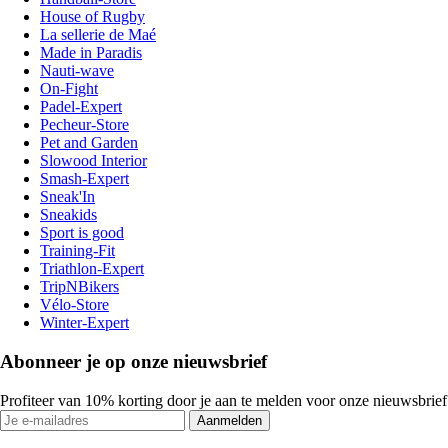
House of Rugby
La sellerie de Maé
Made in Paradis
Nauti-wave
On-Fight
Padel-Expert
Pecheur-Store
Pet and Garden
Slowood Interior
Smash-Expert
Sneak'In
Sneakids
Sport is good
Training-Fit
Triathlon-Expert
TripNBikers
Vélo-Store
Winter-Expert
Abonneer je op onze nieuwsbrief
Profiteer van 10% korting door je aan te melden voor onze nieuwsbrief
Aanmelden