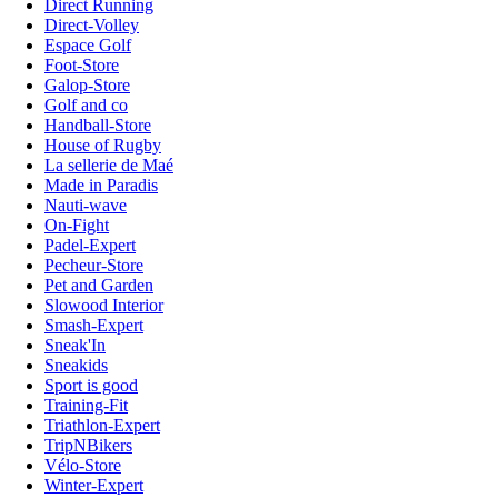
Direct Running
Direct-Volley
Espace Golf
Foot-Store
Galop-Store
Golf and co
Handball-Store
House of Rugby
La sellerie de Maé
Made in Paradis
Nauti-wave
On-Fight
Padel-Expert
Pecheur-Store
Pet and Garden
Slowood Interior
Smash-Expert
Sneak'In
Sneakids
Sport is good
Training-Fit
Triathlon-Expert
TripNBikers
Vélo-Store
Winter-Expert