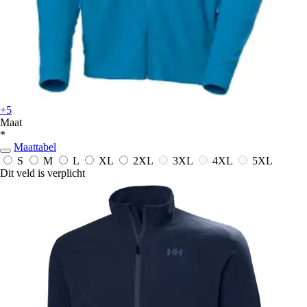
+5
Maat
*
Maattabel
S
M
L
XL
2XL
3XL
4XL
5XL
Dit veld is verplicht