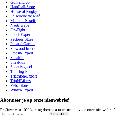
Golf and co
Handball-Store
House of Rugby
La sellerie de Maé
Made in Paradis
Nauti-wave
On-Fight
Padel-Expert
Pecheur-Store
Pet and Garden
Slowood Interior
Smash-Expert
Sneak'In
Sneakids
Sport is good
Training-Fit
Triathlon-Expert
TripNBikers
Vélo-Store
Winter-Expert
Abonneer je op onze nieuwsbrief
Profiteer van 10% korting door je aan te melden voor onze nieuwsbrief
Aanmelden