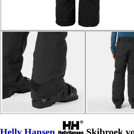
Helly Hansen
Skibroek vo