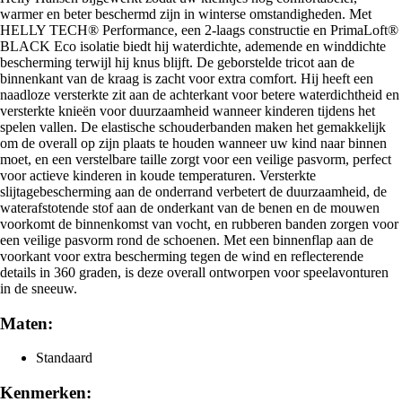
warmer en beter beschermd zijn in winterse omstandigheden. Met
HELLY TECH® Performance, een 2-laags constructie en PrimaLoft®
BLACK Eco isolatie biedt hij waterdichte, ademende en winddichte
bescherming terwijl hij knus blijft. De geborstelde tricot aan de
binnenkant van de kraag is zacht voor extra comfort. Hij heeft een
naadloze versterkte zit aan de achterkant voor betere waterdichtheid en
versterkte knieën voor duurzaamheid wanneer kinderen tijdens het
spelen vallen. De elastische schouderbanden maken het gemakkelijk
om de overall op zijn plaats te houden wanneer uw kind naar binnen
moet, en een verstelbare taille zorgt voor een veilige pasvorm, perfect
voor actieve kinderen in koude temperaturen. Versterkte
slijtagebescherming aan de onderrand verbetert de duurzaamheid, de
waterafstotende stof aan de onderkant van de benen en de mouwen
voorkomt de binnenkomst van vocht, en rubberen banden zorgen voor
een veilige pasvorm rond de schoenen. Met een binnenflap aan de
voorkant voor extra bescherming tegen de wind en reflecterende
details in 360 graden, is deze overall ontworpen voor speelavonturen
in de sneeuw.
Maten:
Standaard
Kenmerken: