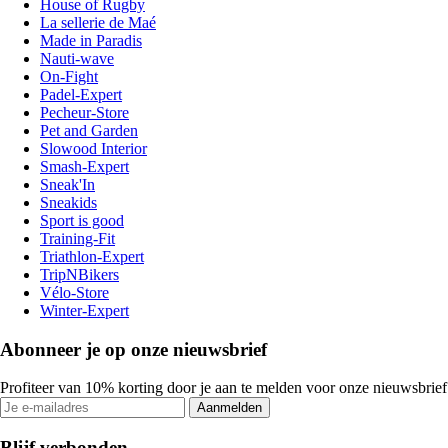
House of Rugby
La sellerie de Maé
Made in Paradis
Nauti-wave
On-Fight
Padel-Expert
Pecheur-Store
Pet and Garden
Slowood Interior
Smash-Expert
Sneak'In
Sneakids
Sport is good
Training-Fit
Triathlon-Expert
TripNBikers
Vélo-Store
Winter-Expert
Abonneer je op onze nieuwsbrief
Profiteer van 10% korting door je aan te melden voor onze nieuwsbrief
Aanmelden
Blijf verbonden