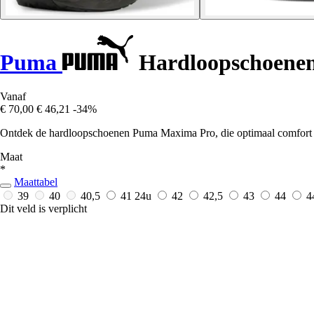
Puma
Hardloopschoene
Vanaf
€ 70,00
€ 46,21
-34%
Ontdek de hardloopschoenen Puma Maxima Pro, die optimaal comfort en
Maat
*
Maattabel
39
40
40,5
41
24u
42
42,5
43
44
4
Dit veld is verplicht