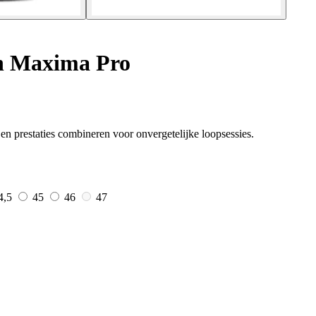
n Maxima Pro
 prestaties combineren voor onvergetelijke loopsessies.
4,5
45
46
47