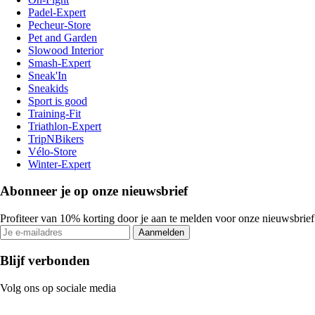
Padel-Expert
Pecheur-Store
Pet and Garden
Slowood Interior
Smash-Expert
Sneak'In
Sneakids
Sport is good
Training-Fit
Triathlon-Expert
TripNBikers
Vélo-Store
Winter-Expert
Abonneer je op onze nieuwsbrief
Profiteer van 10% korting door je aan te melden voor onze nieuwsbrief
Aanmelden
Blijf verbonden
Volg ons op sociale media