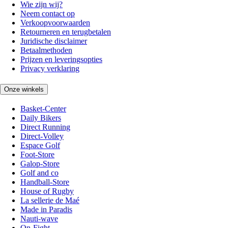
Wie zijn wij?
Neem contact op
Verkoopvoorwaarden
Retourneren en terugbetalen
Juridische disclaimer
Betaalmethoden
Prijzen en leveringsopties
Privacy verklaring
Onze winkels
Basket-Center
Daily Bikers
Direct Running
Direct-Volley
Espace Golf
Foot-Store
Galop-Store
Golf and co
Handball-Store
House of Rugby
La sellerie de Maé
Made in Paradis
Nauti-wave
On-Fight