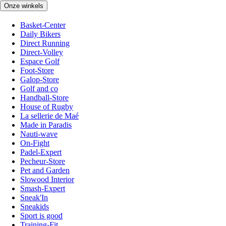
Onze winkels
Basket-Center
Daily Bikers
Direct Running
Direct-Volley
Espace Golf
Foot-Store
Galop-Store
Golf and co
Handball-Store
House of Rugby
La sellerie de Maé
Made in Paradis
Nauti-wave
On-Fight
Padel-Expert
Pecheur-Store
Pet and Garden
Slowood Interior
Smash-Expert
Sneak'In
Sneakids
Sport is good
Training-Fit