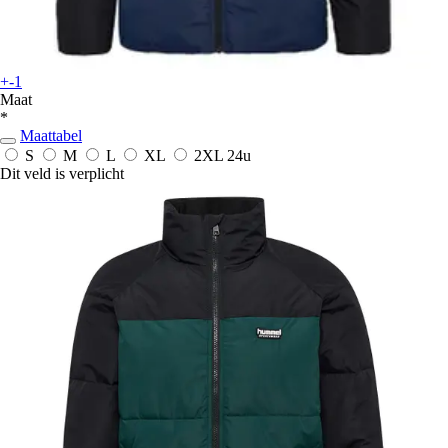
+-1
Maat
*
Maattabel
S
M
L
XL
2XL
24u
Dit veld is verplicht