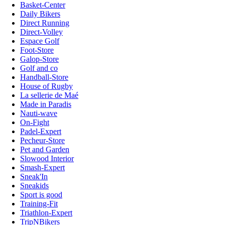
Basket-Center
Daily Bikers
Direct Running
Direct-Volley
Espace Golf
Foot-Store
Galop-Store
Golf and co
Handball-Store
House of Rugby
La sellerie de Maé
Made in Paradis
Nauti-wave
On-Fight
Padel-Expert
Pecheur-Store
Pet and Garden
Slowood Interior
Smash-Expert
Sneak'In
Sneakids
Sport is good
Training-Fit
Triathlon-Expert
TripNBikers