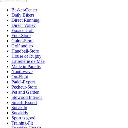
Basket-Center
Daily Bikers
Direct Running
Direct-Volley
Espace Golf
Foot-Store
Galop-Store
Golf and co
Handball-Store
House of Rugby
La sellerie de Maé
Made in Paradis
Nauti-wave
On-Fight
Padel-Expert
Pecheur-Store
Pet and Garden
Slowood Interior
Smash-Expert
Sneak'In
Sneakids
Sport is good
Training-Fit