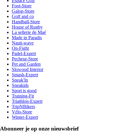
Espace Golf
Foot-Store
Galop-Store
Golf and co
Handball-Store
House of Rugby
La sellerie de Maé
Made in Paradis
Nauti-wave
On-Fight
Padel-Expert
Pecheur-Store
Pet and Garden
Slowood Interior
Smash-Expert
Sneak'In
Sneakids
Sport is good
Training-Fit
Triathlon-Expert
TripNBikers
Vélo-Store
Winter-Expert
Abonneer je op onze nieuwsbrief