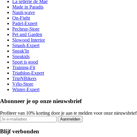
La sellerie de Maé
Made in Paradis
Nauti-wave
On-Fight
Padel-Expert
Pecheur-Store
Pet and Garden
Slowood Interior
Smash-Expert
Sneak'In
Sneakids
Sport is good
Training-Fit
Triathlon-Expert
TripNBikers
Vélo-Store
Winter-Expert
Abonneer je op onze nieuwsbrief
Profiteer van 10% korting door je aan te melden voor onze nieuwsbrief
Aanmelden
Blijf verbonden