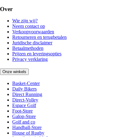
Over
Wie zijn wij?
Neem contact op
Verkoopvoorwaarden
Retourneren en terugbetalen
Juridische disclaimer
Betaalmethoden
Prijzen en leveringsopties
Privacy verklaring
Onze winkels
Basket-Center
Daily Bikers
Direct Running
Direct-Volley
Espace Golf
Foot-Store
Galop-Store
Golf and co
Handball-Store
House of Rugby