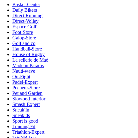
Basket-Center
Daily Bikers
Direct Running
Direct-Volley
Espace Golf
Foot-Store
Galop-Store
Golf and co
Handball-Store
House of Rugby
La sellerie de Maé
Made in Paradis
Nauti-wave
On-Fight
Padel-Expert
Pecheur-Store
Pet and Garden
Slowood Interior
Smash-Expert
Sneak'In
Sneakids
Sport is good
Training-Fit
Triathlon-Expert
TripNBikers