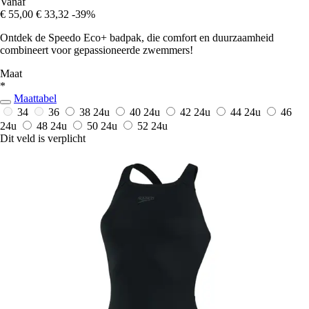
Vanaf
€ 55,00
€ 33,32
-39%
Ontdek de Speedo Eco+ badpak, die comfort en duurzaamheid
combineert voor gepassioneerde zwemmers!
Maat
*
Maattabel
34
36
38
24u
40
24u
42
24u
44
24u
46
24u
48
24u
50
24u
52
24u
Dit veld is verplicht