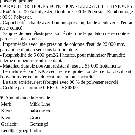
puisse en profiter.
CARACTÉRISTIQUES FONCTIONNELLES ET TECHNIQUES
- Extérieur : 00 % Polyester, Doublure : 00 % Polyester, Rembourrage
: 00 % Polyester.
- Capuche détachable avec boutons-pression, facile à enlever si l'enfant
reste coincé.
- Sangles de pied élastiques pour éviter que le pantalon ne remonte et
garder les pieds au sec.
- Imperméable avec une pression de colonne d'eau de 20.000 mm,
gardant l'enfant au sec sous la forte pluie.
- Respirabilité de 5 000 g/m2/24 heures, pour minimiser l'humidité
interne qui peut refroidir l'enfant.
- Matériau durable pouvant résister à jusqu'à 55 000 frottements.
- Fermeture éclair YKK avec tirette et protection de menton, facilitant
l'ouverture/fermeture du costume en toute sécurité.
- Le tissu extérieur est fabriqué avec 00 % de polyester recyclé.
- Certifié par la norme OEKO-TEX® 00.
Aanvullende informatie
Merk
Mikk-Line
Kleur
balsemgroen
Kleur
Groen
Geslacht
Gemengd
Leeftijdsgroep
Junior