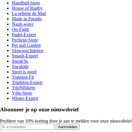
Handball-Store
House of Rugby
La sellerie de Maé
Made in Paradis
Nauti-wave
On-Fight
Padel-Expert
Pecheur-Store
Pet and Garden
Slowood Interior
Smash-Expert
Sneak'In
Sneakids
Sport is good
Training-Fit
Triathlon-Expert
TripNBikers
Vélo-Store
Winter-Expert
Abonneer je op onze nieuwsbrief
Profiteer van 10% korting door je aan te melden voor onze nieuwsbrief
Aanmelden