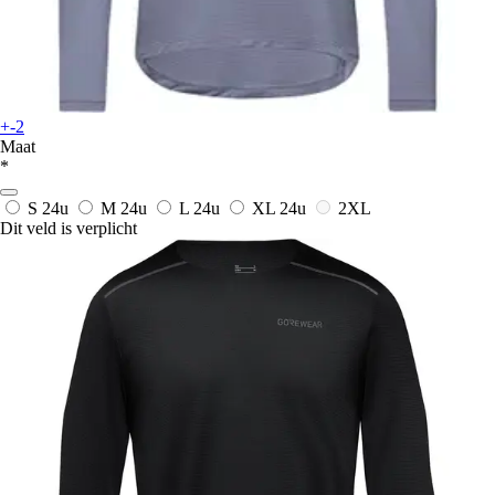
+-2
Maat
*
S
24u
M
24u
L
24u
XL
24u
2XL
Dit veld is verplicht