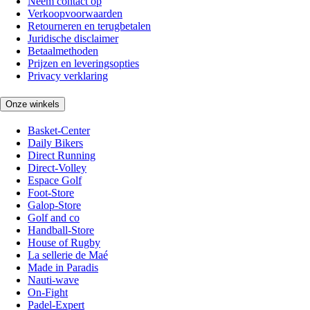
Neem contact op
Verkoopvoorwaarden
Retourneren en terugbetalen
Juridische disclaimer
Betaalmethoden
Prijzen en leveringsopties
Privacy verklaring
Onze winkels
Basket-Center
Daily Bikers
Direct Running
Direct-Volley
Espace Golf
Foot-Store
Galop-Store
Golf and co
Handball-Store
House of Rugby
La sellerie de Maé
Made in Paradis
Nauti-wave
On-Fight
Padel-Expert