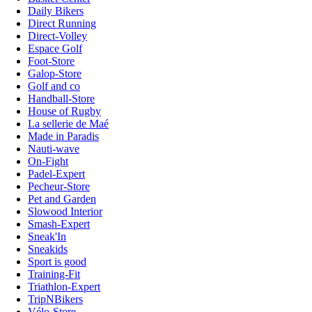
Daily Bikers
Direct Running
Direct-Volley
Espace Golf
Foot-Store
Galop-Store
Golf and co
Handball-Store
House of Rugby
La sellerie de Maé
Made in Paradis
Nauti-wave
On-Fight
Padel-Expert
Pecheur-Store
Pet and Garden
Slowood Interior
Smash-Expert
Sneak'In
Sneakids
Sport is good
Training-Fit
Triathlon-Expert
TripNBikers
Vélo-Store