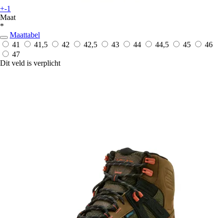
+-1
Maat
*
Maattabel
41
41,5
42
42,5
43
44
44,5
45
46
47
Dit veld is verplicht