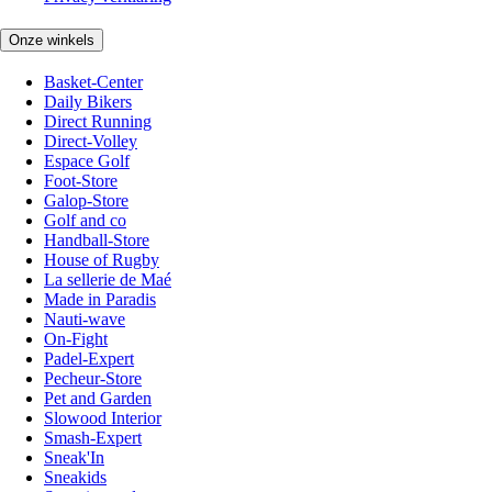
Onze winkels
Basket-Center
Daily Bikers
Direct Running
Direct-Volley
Espace Golf
Foot-Store
Galop-Store
Golf and co
Handball-Store
House of Rugby
La sellerie de Maé
Made in Paradis
Nauti-wave
On-Fight
Padel-Expert
Pecheur-Store
Pet and Garden
Slowood Interior
Smash-Expert
Sneak'In
Sneakids