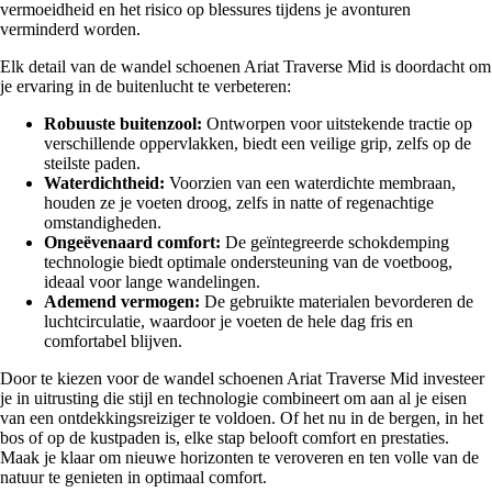
vermoeidheid en het risico op blessures tijdens je avonturen
verminderd worden.
Elk detail van de wandel schoenen Ariat Traverse Mid is doordacht om
je ervaring in de buitenlucht te verbeteren:
Robuuste buitenzool:
Ontworpen voor uitstekende tractie op
verschillende oppervlakken, biedt een veilige grip, zelfs op de
steilste paden.
Waterdichtheid:
Voorzien van een waterdichte membraan,
houden ze je voeten droog, zelfs in natte of regenachtige
omstandigheden.
Ongeëvenaard comfort:
De geïntegreerde schokdemping
technologie biedt optimale ondersteuning van de voetboog,
ideaal voor lange wandelingen.
Ademend vermogen:
De gebruikte materialen bevorderen de
luchtcirculatie, waardoor je voeten de hele dag fris en
comfortabel blijven.
Door te kiezen voor de wandel schoenen Ariat Traverse Mid investeer
je in uitrusting die stijl en technologie combineert om aan al je eisen
van een ontdekkingsreiziger te voldoen. Of het nu in de bergen, in het
bos of op de kustpaden is, elke stap belooft comfort en prestaties.
Maak je klaar om nieuwe horizonten te veroveren en ten volle van de
natuur te genieten in optimaal comfort.