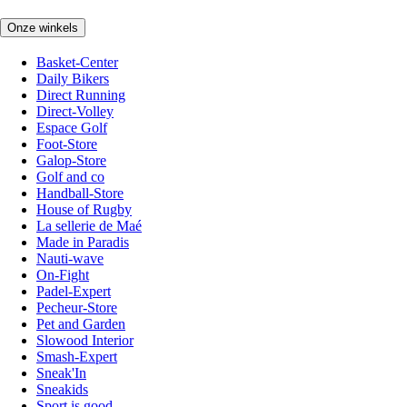
Onze winkels
Basket-Center
Daily Bikers
Direct Running
Direct-Volley
Espace Golf
Foot-Store
Galop-Store
Golf and co
Handball-Store
House of Rugby
La sellerie de Maé
Made in Paradis
Nauti-wave
On-Fight
Padel-Expert
Pecheur-Store
Pet and Garden
Slowood Interior
Smash-Expert
Sneak'In
Sneakids
Sport is good