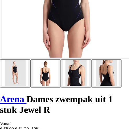
Arena
Dames zwempak uit 1
stuk Jewel R
Vanaf
€ 68,00
€ 61,20
-10%