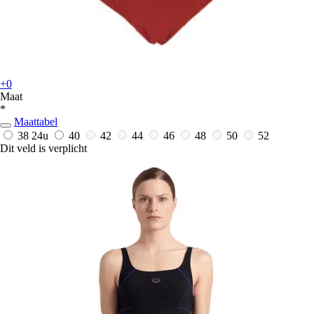
+0
Maat
*
Maattabel
38
24u
40
42
44
46
48
50
52
Dit veld is verplicht