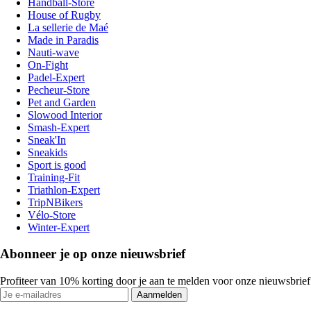
Handball-Store
House of Rugby
La sellerie de Maé
Made in Paradis
Nauti-wave
On-Fight
Padel-Expert
Pecheur-Store
Pet and Garden
Slowood Interior
Smash-Expert
Sneak'In
Sneakids
Sport is good
Training-Fit
Triathlon-Expert
TripNBikers
Vélo-Store
Winter-Expert
Abonneer je op onze nieuwsbrief
Profiteer van 10% korting door je aan te melden voor onze nieuwsbrief
Aanmelden