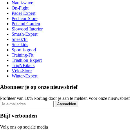
Nauti-wave
On-Fight
Padel-Expert
Pecheur-Store
Pet and Garden
Slowood Interior
Smash-Expert
Sneak'In
Sneakids
Sport is good
Training-Fit
Triathlon-Expert
TripNBikers
Vélo-Store
Winter-Expert
Abonneer je op onze nieuwsbrief
Profiteer van 10% korting door je aan te melden voor onze nieuwsbrief
Aanmelden
Blijf verbonden
Volg ons op sociale media