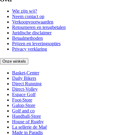
Wie zijn wij?
Neem contact op
Verkoopvoorwaarden
Retourneren en terugbetalen
Juridische disclaimer
Betaalmethoden
Prijzen en leveringsopties
Privacy verklaring
Onze winkels
Basket-Center
Daily Bikers
Direct Running
Direct-Volley
Espace Golf
Foot-Store
Galop-Store
Golf and co
Handball-Store
House of Rugby
La sellerie de Maé
Made in Paradis