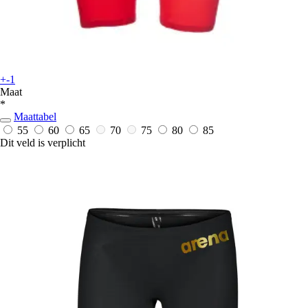
+-1
Maat
*
Maattabel
55
60
65
70
75
80
85
Dit veld is verplicht