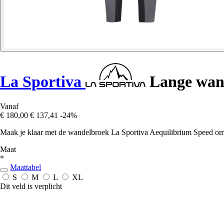
La Sportiva
Lange wand
Vanaf
€ 180,00
€ 137,41
-24%
Maak je klaar met de wandelbroek La Sportiva Aequilibrium Speed om co
Maat
*
Maattabel
S
M
L
XL
Dit veld is verplicht