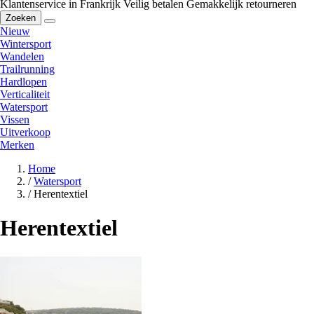
Klantenservice in Frankrijk
Veilig betalen
Gemakkelijk retourneren
Zoeken
Nieuw
Wintersport
Wandelen
Trailrunning
Hardlopen
Verticaliteit
Watersport
Vissen
Uitverkoop
Merken
Home
/
Watersport
/
Herentextiel
Herentextiel