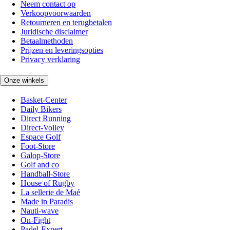
Neem contact op
Verkoopvoorwaarden
Retourneren en terugbetalen
Juridische disclaimer
Betaalmethoden
Prijzen en leveringsopties
Privacy verklaring
Onze winkels
Basket-Center
Daily Bikers
Direct Running
Direct-Volley
Espace Golf
Foot-Store
Galop-Store
Golf and co
Handball-Store
House of Rugby
La sellerie de Maé
Made in Paradis
Nauti-wave
On-Fight
Padel-Expert