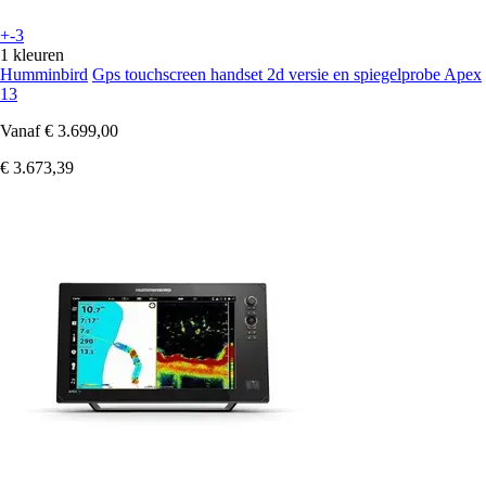
+-3
1 kleuren
Humminbird
Gps touchscreen handset 2d versie en spiegelprobe Apex
13
Vanaf
€ 3.699,00
€ 3.673,39