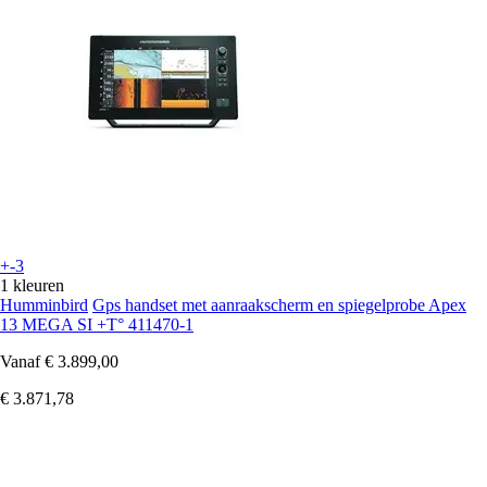
+-3
1 kleuren
Humminbird
Gps handset met aanraakscherm en spiegelprobe Apex
13 MEGA SI +T° 411470-1
Vanaf
€ 3.899,00
€ 3.871,78