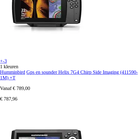
+-3
1 kleuren
Humminbird
Gps en sounder Helix 7G4 Chirp Side Imaging (411590-
1M) +T
Vanaf
€ 789,00
€ 787,96