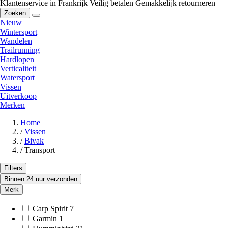
Klantenservice in Frankrijk
Veilig betalen
Gemakkelijk retourneren
Zoeken
Nieuw
Wintersport
Wandelen
Trailrunning
Hardlopen
Verticaliteit
Watersport
Vissen
Uitverkoop
Merken
Home
/
Vissen
/
Bivak
/
Transport
Filters
Binnen 24 uur verzonden
Merk
Carp Spirit
7
Garmin
1