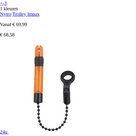
+-3
1 kleuren
Nytro
Trolley Impax
Vanaf
€ 69,99
€ 68,58
24u