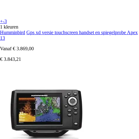
+-3
1 kleuren
Humminbird
Gps xd versie touchscreen handset en spiegelprobe Apex
13
Vanaf
€ 3.869,00
€ 3.843,21