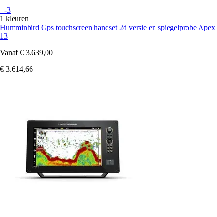
+-3
1 kleuren
Humminbird
Gps touchscreen handset 2d versie en spiegelprobe Apex
13
Vanaf
€ 3.639,00
€ 3.614,66