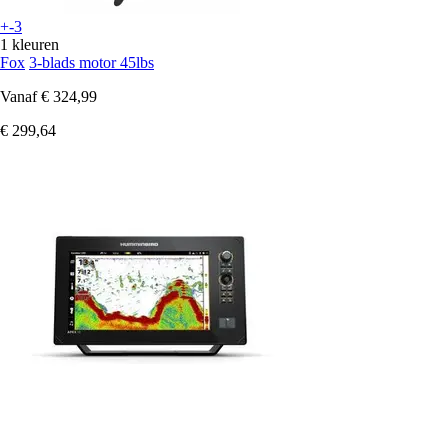
+-3
1 kleuren
Fox
3-blads motor 45lbs
Vanaf
€ 324,99
€ 299,64