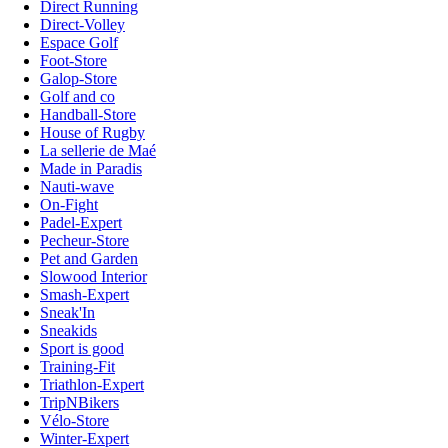
Direct Running
Direct-Volley
Espace Golf
Foot-Store
Galop-Store
Golf and co
Handball-Store
House of Rugby
La sellerie de Maé
Made in Paradis
Nauti-wave
On-Fight
Padel-Expert
Pecheur-Store
Pet and Garden
Slowood Interior
Smash-Expert
Sneak'In
Sneakids
Sport is good
Training-Fit
Triathlon-Expert
TripNBikers
Vélo-Store
Winter-Expert