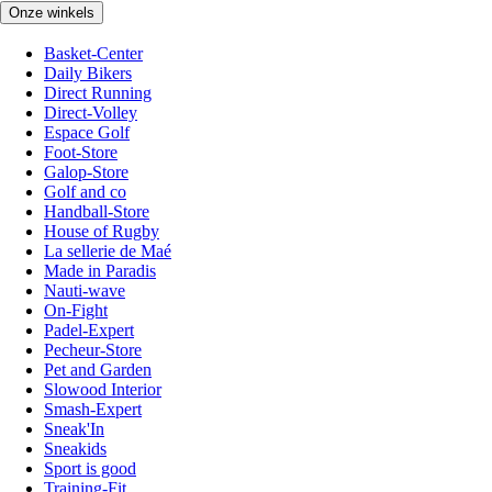
Onze winkels
Basket-Center
Daily Bikers
Direct Running
Direct-Volley
Espace Golf
Foot-Store
Galop-Store
Golf and co
Handball-Store
House of Rugby
La sellerie de Maé
Made in Paradis
Nauti-wave
On-Fight
Padel-Expert
Pecheur-Store
Pet and Garden
Slowood Interior
Smash-Expert
Sneak'In
Sneakids
Sport is good
Training-Fit