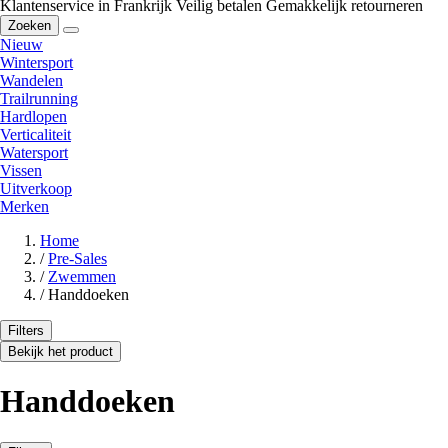
Klantenservice in Frankrijk
Veilig betalen
Gemakkelijk retourneren
Zoeken
Nieuw
Wintersport
Wandelen
Trailrunning
Hardlopen
Verticaliteit
Watersport
Vissen
Uitverkoop
Merken
Home
/
Pre-Sales
/
Zwemmen
/
Handdoeken
Filters
Bekijk het product
Handdoeken