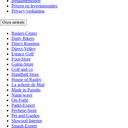
Betaalmethoden
Prijzen en leveringsopties
Privacy verklaring
Onze winkels
Basket-Center
Daily Bikers
Direct Running
Direct-Volley
Espace Golf
Foot-Store
Galop-Store
Golf and co
Handball-Store
House of Rugby
La sellerie de Maé
Made in Paradis
Nauti-wave
On-Fight
Padel-Expert
Pecheur-Store
Pet and Garden
Slowood Interior
Smash-Expert