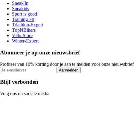
Sneak'In
Sneakids
Sport is good
Training-Fit
Triathlon-Expert
TripNBikers
Vélo-Store
Winter-Expert
Abonneer je op onze nieuwsbrief
Profiteer van 10% korting door je aan te melden voor onze nieuwsbrief
Aanmelden
Blijf verbonden
Volg ons op sociale media