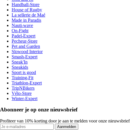
Handball-Store
House of Rugby
La sellerie de Maé
Made in Paradis
Nauti-wave
On-Fight
Padel-Expert
Pecheur-Store
Pet and Garden
Slowood Interior
Smash-Expert
Sneak'In
Sneakids
Sport is good
Training-Fit
Triathlon-Expert
TripNBikers
Vélo-Store
Winter-Expert
Abonneer je op onze nieuwsbrief
Profiteer van 10% korting door je aan te melden voor onze nieuwsbrief
Aanmelden