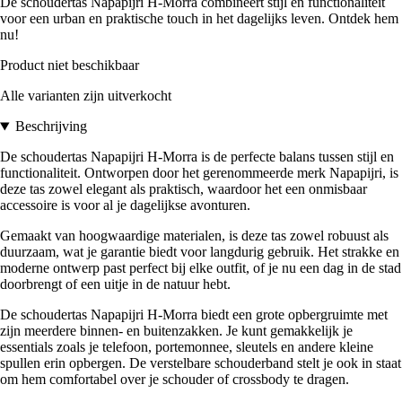
De schoudertas Napapijri H-Morra combineert stijl en functionaliteit
voor een urban en praktische touch in het dagelijks leven. Ontdek hem
nu!
Product niet beschikbaar
Alle varianten zijn uitverkocht
Beschrijving
De schoudertas Napapijri H-Morra is de perfecte balans tussen stijl en
functionaliteit. Ontworpen door het gerenommeerde merk Napapijri, is
deze tas zowel elegant als praktisch, waardoor het een onmisbaar
accessoire is voor al je dagelijkse avonturen.
Gemaakt van hoogwaardige materialen, is deze tas zowel robuust als
duurzaam, wat je garantie biedt voor langdurig gebruik. Het strakke en
moderne ontwerp past perfect bij elke outfit, of je nu een dag in de stad
doorbrengt of een uitje in de natuur hebt.
De schoudertas Napapijri H-Morra biedt een grote opbergruimte met
zijn meerdere binnen- en buitenzakken. Je kunt gemakkelijk je
essentials zoals je telefoon, portemonnee, sleutels en andere kleine
spullen erin opbergen. De verstelbare schouderband stelt je ook in staat
om hem comfortabel over je schouder of crossbody te dragen.