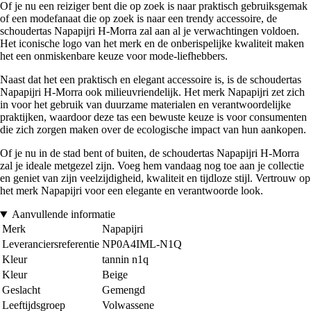
Of je nu een reiziger bent die op zoek is naar praktisch gebruiksgemak
of een modefanaat die op zoek is naar een trendy accessoire, de
schoudertas Napapijri H-Morra zal aan al je verwachtingen voldoen.
Het iconische logo van het merk en de onberispelijke kwaliteit maken
het een onmiskenbare keuze voor mode-liefhebbers.
Naast dat het een praktisch en elegant accessoire is, is de schoudertas
Napapijri H-Morra ook milieuvriendelijk. Het merk Napapijri zet zich
in voor het gebruik van duurzame materialen en verantwoordelijke
praktijken, waardoor deze tas een bewuste keuze is voor consumenten
die zich zorgen maken over de ecologische impact van hun aankopen.
Of je nu in de stad bent of buiten, de schoudertas Napapijri H-Morra
zal je ideale metgezel zijn. Voeg hem vandaag nog toe aan je collectie
en geniet van zijn veelzijdigheid, kwaliteit en tijdloze stijl. Vertrouw op
het merk Napapijri voor een elegante en verantwoorde look.
Aanvullende informatie
Merk
Napapijri
Leveranciersreferentie
NP0A4IML-N1Q
Kleur
tannin n1q
Kleur
Beige
Geslacht
Gemengd
Leeftijdsgroep
Volwassene