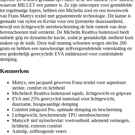
waarvan MILLET een partner is. Ze zijn ontworpen voor gemiddelde
tot regelmatige lopers, hebben een Michelin zool en een bovenwerk
van Frans Matryx textiel met gepatenteerde technologie. Dit laatste is
gemaakt van nylon en Kevlar voor een ijzersterke duurzaamheid,
terwijl een lichtgewicht steenbescherming de hele omtrek van deze
herenschoenen trail versterkt. De Michelin Reattiva buitenzool biedt
stabiele grip en dynamische tractie, zodat je gemakkelijk snelheid kunt
maken op de trails. Deze trail running schoenen wegen slechts 260
gram en hebben een nauwkeurige zelfvergrendelende vetersluiting en
een gedeeltelijk gerecyclede EVA middenzool voor comfortabele
demping.
Kenmerken
Matryx, een jacquard geweven Frans textiel voor superieure
sterkte, comfort en lichtheid
Michelin® Reattiva buitenzool rapide, lichtgewicht en gripvast
EVA met 25% gerecycled materiaal voor lichtgewicht,
duurzame, hoogwaardige demping
Comfort inlegzool Pro, optimale demping en bescherming
Lichtgewicht, beschermende TPU steenbeschermer
Matryx® stof nylon/kevlar: voetvastheid, ademend vermogen,
lichtheid, extreem comfort
Antislip, zelfborgende veters