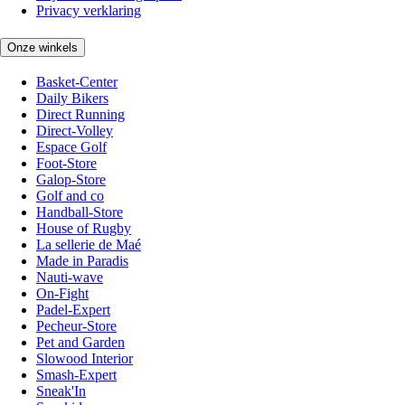
Privacy verklaring
Onze winkels
Basket-Center
Daily Bikers
Direct Running
Direct-Volley
Espace Golf
Foot-Store
Galop-Store
Golf and co
Handball-Store
House of Rugby
La sellerie de Maé
Made in Paradis
Nauti-wave
On-Fight
Padel-Expert
Pecheur-Store
Pet and Garden
Slowood Interior
Smash-Expert
Sneak'In