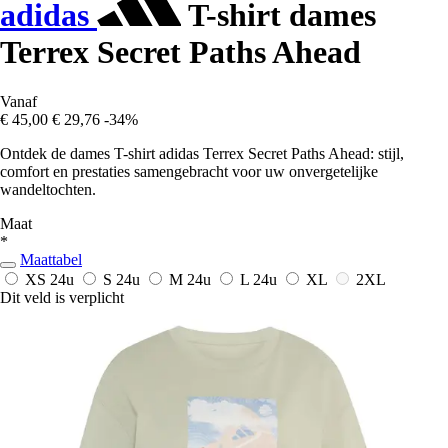
adidas
T-shirt dames
Terrex Secret Paths Ahead
Vanaf
€ 45,00
€ 29,76
-34%
Ontdek de dames T-shirt adidas Terrex Secret Paths Ahead: stijl,
comfort en prestaties samengebracht voor uw onvergetelijke
wandeltochten.
Maat
*
Maattabel
XS
24u
S
24u
M
24u
L
24u
XL
2XL
Dit veld is verplicht