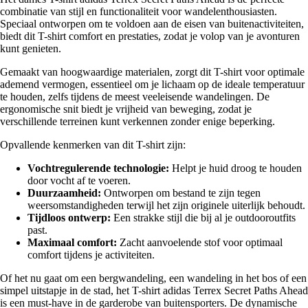
combinatie van stijl en functionaliteit voor wandelenthousiasten.
Speciaal ontworpen om te voldoen aan de eisen van buitenactiviteiten,
biedt dit T-shirt comfort en prestaties, zodat je volop van je avonturen
kunt genieten.
Gemaakt van hoogwaardige materialen, zorgt dit T-shirt voor optimale
ademend vermogen, essentieel om je lichaam op de ideale temperatuur
te houden, zelfs tijdens de meest veeleisende wandelingen. De
ergonomische snit biedt je vrijheid van beweging, zodat je
verschillende terreinen kunt verkennen zonder enige beperking.
Opvallende kenmerken van dit T-shirt zijn:
Vochtregulerende technologie:
Helpt je huid droog te houden
door vocht af te voeren.
Duurzaamheid:
Ontworpen om bestand te zijn tegen
weersomstandigheden terwijl het zijn originele uiterlijk behoudt.
Tijdloos ontwerp:
Een strakke stijl die bij al je outdooroutfits
past.
Maximaal comfort:
Zacht aanvoelende stof voor optimaal
comfort tijdens je activiteiten.
Of het nu gaat om een bergwandeling, een wandeling in het bos of een
simpel uitstapje in de stad, het T-shirt adidas Terrex Secret Paths Ahead
is een must-have in de garderobe van buitensporters. De dynamische