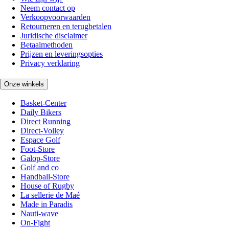
Neem contact op
Verkoopvoorwaarden
Retourneren en terugbetalen
Juridische disclaimer
Betaalmethoden
Prijzen en leveringsopties
Privacy verklaring
Onze winkels
Basket-Center
Daily Bikers
Direct Running
Direct-Volley
Espace Golf
Foot-Store
Galop-Store
Golf and co
Handball-Store
House of Rugby
La sellerie de Maé
Made in Paradis
Nauti-wave
On-Fight