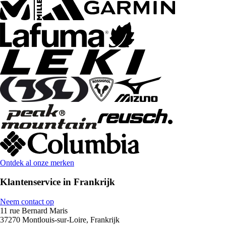
Ontdek al onze merken
Klantenservice in Frankrijk
Neem contact op
11 rue Bernard Maris
37270 Montlouis-sur-Loire, Frankrijk