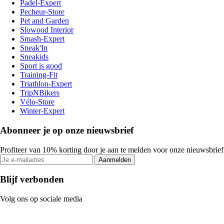
Padel-Expert
Pecheur-Store
Pet and Garden
Slowood Interior
Smash-Expert
Sneak'In
Sneakids
Sport is good
Training-Fit
Triathlon-Expert
TripNBikers
Vélo-Store
Winter-Expert
Abonneer je op onze nieuwsbrief
Profiteer van 10% korting door je aan te melden voor onze nieuwsbrief
Aanmelden
Blijf verbonden
Volg ons op sociale media