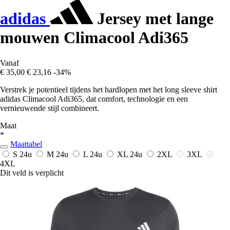
adidas
Jersey met lange
mouwen Climacool Adi365
Vanaf
€ 35,00
€ 23,16
-34%
Verstrek je potentieel tijdens het hardlopen met het long sleeve shirt
adidas Climacool Adi365, dat comfort, technologie en een
vernieuwende stijl combineert.
Maat
*
Maattabel
S
24u
M
24u
L
24u
XL
24u
2XL
3XL
4XL
Dit veld is verplicht