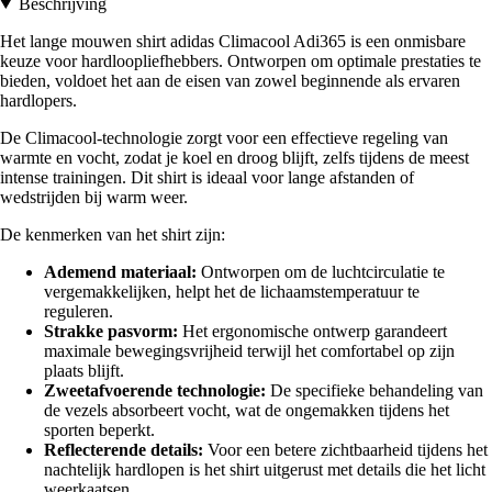
Beschrijving
Het lange mouwen shirt adidas Climacool Adi365 is een onmisbare
keuze voor hardloopliefhebbers. Ontworpen om optimale prestaties te
bieden, voldoet het aan de eisen van zowel beginnende als ervaren
hardlopers.
De Climacool-technologie zorgt voor een effectieve regeling van
warmte en vocht, zodat je koel en droog blijft, zelfs tijdens de meest
intense trainingen. Dit shirt is ideaal voor lange afstanden of
wedstrijden bij warm weer.
De kenmerken van het shirt zijn:
Ademend materiaal:
Ontworpen om de luchtcirculatie te
vergemakkelijken, helpt het de lichaamstemperatuur te
reguleren.
Strakke pasvorm:
Het ergonomische ontwerp garandeert
maximale bewegingsvrijheid terwijl het comfortabel op zijn
plaats blijft.
Zweetafvoerende technologie:
De specifieke behandeling van
de vezels absorbeert vocht, wat de ongemakken tijdens het
sporten beperkt.
Reflecterende details:
Voor een betere zichtbaarheid tijdens het
nachtelijk hardlopen is het shirt uitgerust met details die het licht
weerkaatsen.