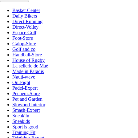
Basket-Center
Daily Bikers
Direct Running
Direct-Volley
Espace Golf
Foot-Store
Galop-Store
Golf and co
Handball-Store
House of Rugby
La sellerie de Maé
Made in Paradis
Nauti-wave
On-Fight
Padel-Expert
Pecheur-Store
Pet and Garden
Slowood Interior
Smash-Expert
Sneak'In
Sneakids
Sport is good
Training-Fit
Triathlon-Expert