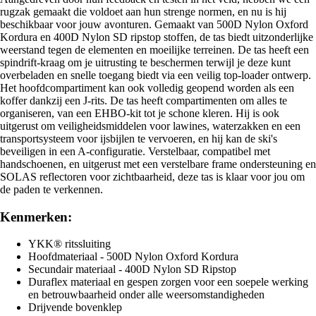
rugzak gemaakt die voldoet aan hun strenge normen, en nu is hij
beschikbaar voor jouw avonturen. Gemaakt van 500D Nylon Oxford
Kordura en 400D Nylon SD ripstop stoffen, de tas biedt uitzonderlijke
weerstand tegen de elementen en moeilijke terreinen. De tas heeft een
spindrift-kraag om je uitrusting te beschermen terwijl je deze kunt
overbeladen en snelle toegang biedt via een veilig top-loader ontwerp.
Het hoofdcompartiment kan ook volledig geopend worden als een
koffer dankzij een J-rits. De tas heeft compartimenten om alles te
organiseren, van een EHBO-kit tot je schone kleren. Hij is ook
uitgerust om veiligheidsmiddelen voor lawines, waterzakken en een
transportsysteem voor ijsbijlen te vervoeren, en hij kan de ski's
beveiligen in een A-configuratie. Verstelbaar, compatibel met
handschoenen, en uitgerust met een verstelbare frame ondersteuning en
SOLAS reflectoren voor zichtbaarheid, deze tas is klaar voor jou om
de paden te verkennen.
Kenmerken:
YKK® ritssluiting
Hoofdmateriaal - 500D Nylon Oxford Kordura
Secundair materiaal - 400D Nylon SD Ripstop
Duraflex materiaal en gespen zorgen voor een soepele werking
en betrouwbaarheid onder alle weersomstandigheden
Drijvende bovenklep