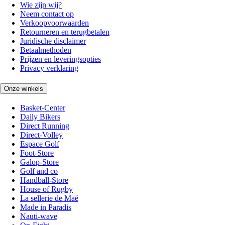
Wie zijn wij?
Neem contact op
Verkoopvoorwaarden
Retourneren en terugbetalen
Juridische disclaimer
Betaalmethoden
Prijzen en leveringsopties
Privacy verklaring
Onze winkels
Basket-Center
Daily Bikers
Direct Running
Direct-Volley
Espace Golf
Foot-Store
Galop-Store
Golf and co
Handball-Store
House of Rugby
La sellerie de Maé
Made in Paradis
Nauti-wave