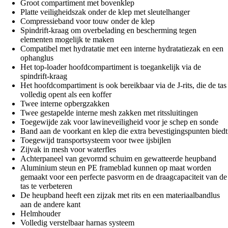
Groot compartiment met bovenklep
Platte veiligheidszak onder de klep met sleutelhanger
Compressieband voor touw onder de klep
Spindrift-kraag om overbelading en bescherming tegen
elementen mogelijk te maken
Compatibel met hydratatie met een interne hydratatiezak en een
ophanglus
Het top-loader hoofdcompartiment is toegankelijk via de
spindrift-kraag
Het hoofdcompartiment is ook bereikbaar via de J-rits, die de tas
volledig opent als een koffer
Twee interne opbergzakken
Twee gestapelde interne mesh zakken met ritssluitingen
Toegewijde zak voor lawineveiligheid voor je schep en sonde
Band aan de voorkant en klep die extra bevestigingspunten biedt
Toegewijd transportsysteem voor twee ijsbijlen
Zijvak in mesh voor waterfles
Achterpaneel van gevormd schuim en gewatteerde heupband
Aluminium steun en PE frameblad kunnen op maat worden
gemaakt voor een perfecte pasvorm en de draagcapaciteit van de
tas te verbeteren
De heupband heeft een zijzak met rits en een materiaalbandlus
aan de andere kant
Helmhouder
Volledig verstelbaar harnas systeem