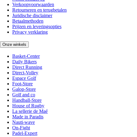
Verkoopvoorwaarden
Retourneren en terugbetalen
Juridische disclaimer
Betaalmethoden
Prijzen en leveringsopties
Privacy verklaring
Onze winkels
Basket-Center
Daily Bikers
Direct Running
Direct-Volley
Espace Golf
Foot-Store
Galop-Store
Golf and co
Handball-Store
House of Rugby
La sellerie de Maé
Made in Paradis
Nauti-wave
On-Fight
Padel-Expert