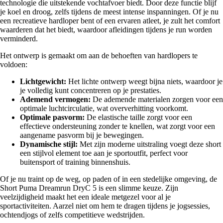
technologie die uitstekende vochtafvoer biedt. Door deze functie blijf
je koel en droog, zelfs tijdens de meest intense inspanningen. Of je nu
een recreatieve hardloper bent of een ervaren atleet, je zult het comfort
waarderen dat het biedt, waardoor afleidingen tijdens je run worden
verminderd.
Het ontwerp is gemaakt om aan de behoeften van hardlopers te
voldoen:
Lichtgewicht:
Het lichte ontwerp weegt bijna niets, waardoor je
je volledig kunt concentreren op je prestaties.
Ademend vermogen:
De ademende materialen zorgen voor een
optimale luchtcirculatie, wat oververhitting voorkomt.
Optimale pasvorm:
De elastische taille zorgt voor een
effectieve ondersteuning zonder te knellen, wat zorgt voor een
aangename pasvorm bij je bewegingen.
Dynamische stijl:
Met zijn moderne uitstraling voegt deze short
een stijlvol element toe aan je sportoutfit, perfect voor
buitensport of training binnenshuis.
Of je nu traint op de weg, op paden of in een stedelijke omgeving, de
Short Puma Dreamrun DryC 5 is een slimme keuze. Zijn
veelzijdigheid maakt het een ideale metgezel voor al je
sportactiviteiten. Aarzel niet om hem te dragen tijdens je jogsessies,
ochtendjogs of zelfs competitieve wedstrijden.