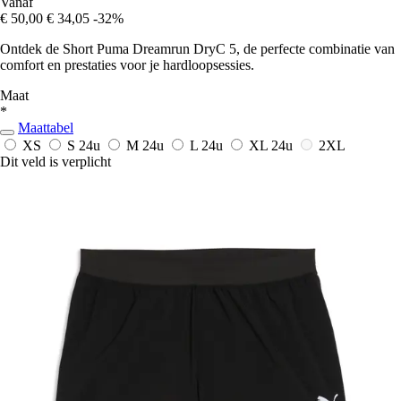
Vanaf
€ 50,00
€ 34,05
-32%
Ontdek de Short Puma Dreamrun DryC 5, de perfecte combinatie van
comfort en prestaties voor je hardloopsessies.
Maat
*
Maattabel
XS
S
24u
M
24u
L
24u
XL
24u
2XL
Dit veld is verplicht