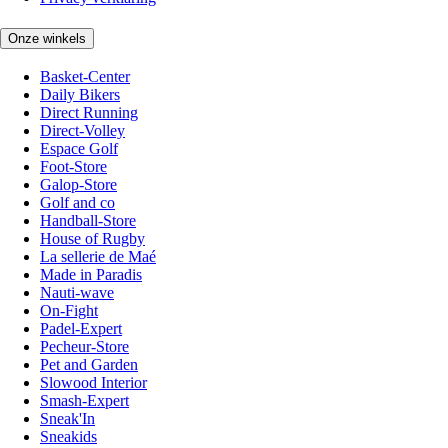
Onze winkels
Basket-Center
Daily Bikers
Direct Running
Direct-Volley
Espace Golf
Foot-Store
Galop-Store
Golf and co
Handball-Store
House of Rugby
La sellerie de Maé
Made in Paradis
Nauti-wave
On-Fight
Padel-Expert
Pecheur-Store
Pet and Garden
Slowood Interior
Smash-Expert
Sneak'In
Sneakids