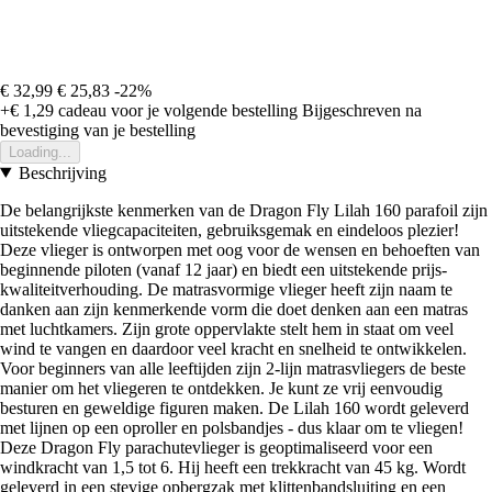
€ 32,99
€ 25,83
-22%
+€ 1,29
cadeau voor je volgende bestelling
Bijgeschreven na
bevestiging van je bestelling
Loading...
Beschrijving
De belangrijkste kenmerken van de Dragon Fly Lilah 160 parafoil zijn
uitstekende vliegcapaciteiten, gebruiksgemak en eindeloos plezier!
Deze vlieger is ontworpen met oog voor de wensen en behoeften van
beginnende piloten (vanaf 12 jaar) en biedt een uitstekende prijs-
kwaliteitverhouding. De matrasvormige vlieger heeft zijn naam te
danken aan zijn kenmerkende vorm die doet denken aan een matras
met luchtkamers. Zijn grote oppervlakte stelt hem in staat om veel
wind te vangen en daardoor veel kracht en snelheid te ontwikkelen.
Voor beginners van alle leeftijden zijn 2-lijn matrasvliegers de beste
manier om het vliegeren te ontdekken. Je kunt ze vrij eenvoudig
besturen en geweldige figuren maken. De Lilah 160 wordt geleverd
met lijnen op een oproller en polsbandjes - dus klaar om te vliegen!
Deze Dragon Fly parachutevlieger is geoptimaliseerd voor een
windkracht van 1,5 tot 6. Hij heeft een trekkracht van 45 kg. Wordt
geleverd in een stevige opbergzak met klittenbandsluiting en een