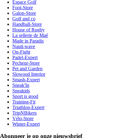
Espace Golf
Foot-Store
Galop-Store
Golf and co
Handball-Store
House of Rugby
La sellerie de Maé
Made in Paradis
Nauti-wave
On-Fight
Padel-Expert
Pecheur-Store
Pet and Garden
Slowood Interior
Smash-Expert
Sneak'In
Sneakids
Sport is good
Training-Fit
Triathlon-Expert
TripNBikers
Vélo-Store
Winter-Expert
Abonneer je op onze nieuwsbrief