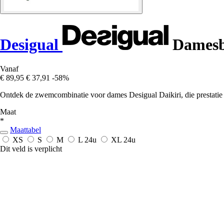
Desigual
Damesb
Vanaf
€ 89,95
€ 37,91
-58%
Ontdek de zwemcombinatie voor dames Desigual Daikiri, die prestatie e
Maat
*
Maattabel
XS
S
M
L
24u
XL
24u
Dit veld is verplicht