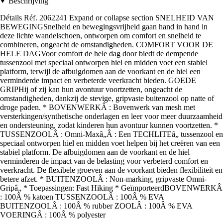
Beschrijving
Détails Réf. 2062241 Expand or collapse section SNELHEID VAN
BEWEGINGSnelheid en bewegingsvrijheid gaan hand in hand in
deze lichte wandelschoen, ontworpen om comfort en snelheid te
combineren, ongeacht de omstandigheden. COMFORT VOOR DE
HELE DAGVoor comfort de hele dag door biedt de dempende
tussenzool met speciaal ontworpen hiel en midden voet een stabiel
platform, terwijl de afbuigdomen aan de voorkant en de hiel een
verminderde impact en verbeterde veerkracht bieden. GOEDE
GRIPHij of zij kan hun avontuur voortzetten, ongeacht de
omstandigheden, dankzij de stevige, gripvaste buitenzool op natte of
droge paden. * BOVENWERKÂ : Bovenwerk van mesh met
versterkingen/synthetische onderlagen en leer voor meer duurzaamheid
en ondersteuning, zodat kinderen hun avontuur kunnen voortzetten. *
TUSSENZOOLÂ : Omni-Maxâ„Â : Een TECHLITEâ„ tussenzool en
speciaal ontworpen hiel en midden voet helpen bij het creëren van een
stabiel platform. De afbuigdomen aan de voorkant en de hiel
verminderen de impact van de belasting voor verbeterd comfort en
veerkracht. De flexibele groeven aan de voorkant bieden flexibiliteit en
betere afzet. * BUITENZOOLÂ : Non-marking, gripvaste Omni-
Gripâ„ * Toepassingen: Fast Hiking * GeïmporteerdBOVENWERKÂ
: 100Â % katoen TUSSENZOOLÂ : 100Â % EVA
BUITENZOOLÂ : 100Â % rubber ZOOLÂ : 100Â % EVA
VOERINGÂ : 100Â % polyester