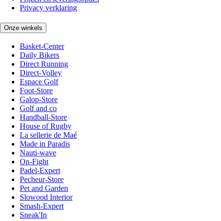
Privacy verklaring
Onze winkels
Basket-Center
Daily Bikers
Direct Running
Direct-Volley
Espace Golf
Foot-Store
Galop-Store
Golf and co
Handball-Store
House of Rugby
La sellerie de Maé
Made in Paradis
Nauti-wave
On-Fight
Padel-Expert
Pecheur-Store
Pet and Garden
Slowood Interior
Smash-Expert
Sneak'In