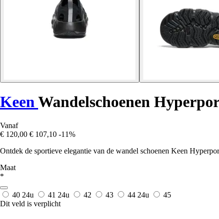
Keen
Wandelschoenen Hyperpor
Vanaf
€ 120,00
€ 107,10
-11%
Ontdek de sportieve elegantie van de wandel schoenen Keen Hyperport
Maat
*
40
24u
41
24u
42
43
44
24u
45
Dit veld is verplicht