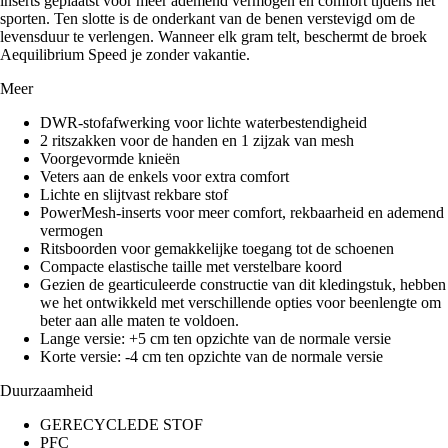
inserts geplaatst voor meer ademend vermogen en comfort tijdens het
sporten. Ten slotte is de onderkant van de benen verstevigd om de
levensduur te verlengen. Wanneer elk gram telt, beschermt de broek
Aequilibrium Speed je zonder vakantie.
Meer
DWR-stofafwerking voor lichte waterbestendigheid
2 ritszakken voor de handen en 1 zijzak van mesh
Voorgevormde knieën
Veters aan de enkels voor extra comfort
Lichte en slijtvast rekbare stof
PowerMesh-inserts voor meer comfort, rekbaarheid en ademend
vermogen
Ritsboorden voor gemakkelijke toegang tot de schoenen
Compacte elastische taille met verstelbare koord
Gezien de gearticuleerde constructie van dit kledingstuk, hebben
we het ontwikkeld met verschillende opties voor beenlengte om
beter aan alle maten te voldoen.
Lange versie: +5 cm ten opzichte van de normale versie
Korte versie: -4 cm ten opzichte van de normale versie
Duurzaamheid
GERECYCLEDE STOF
PFC