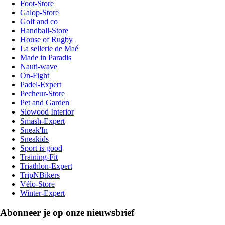
Foot-Store
Galop-Store
Golf and co
Handball-Store
House of Rugby
La sellerie de Maé
Made in Paradis
Nauti-wave
On-Fight
Padel-Expert
Pecheur-Store
Pet and Garden
Slowood Interior
Smash-Expert
Sneak'In
Sneakids
Sport is good
Training-Fit
Triathlon-Expert
TripNBikers
Vélo-Store
Winter-Expert
Abonneer je op onze nieuwsbrief