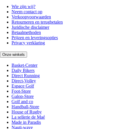
Wie zijn wij?
Neem contact op
Verkoopvoorwaarden
Retourneren en terugbetalen
Juridische disclaimer
Betaalmethoden
Prijzen en leveringsopties
Privacy verklaring
Onze winkels
Basket-Center
Daily Bikers
Direct Running
Direct-Volley
Espace Golf
Foot-Store
Galop-Store
Golf and co
Handball-Store
House of Rugby
La sellerie de Maé
Made in Paradis
Nauti-wave